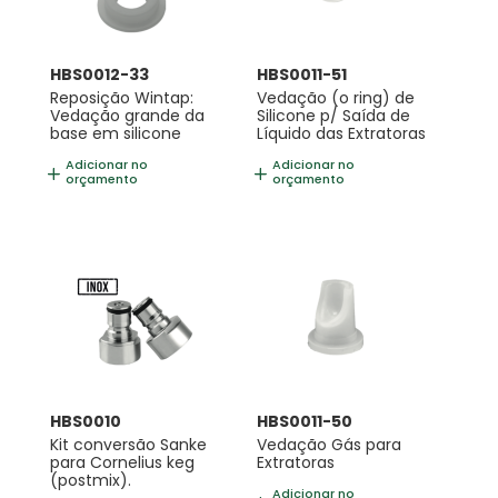
HBS0012-33
HBS0011-51
Reposição Wintap:
Vedação (o ring) de
Vedação grande da
Silicone p/ Saída de
base em silicone
Líquido das Extratoras
Adicionar no
Adicionar no
orçamento
orçamento
HBS0010
HBS0011-50
Kit conversão Sanke
Vedação Gás para
para Cornelius keg
Extratoras
(postmix).
Adicionar no