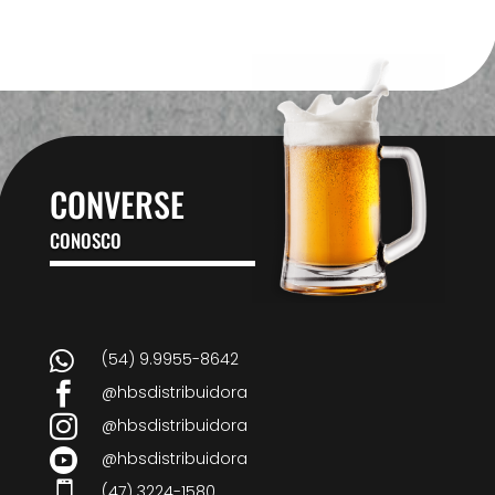
CONVERSE
CONOSCO

(54) 9.9955-8642

@hbsdistribuidora

@hbsdistribuidora

@hbsdistribuidora

(47) 3224-1580