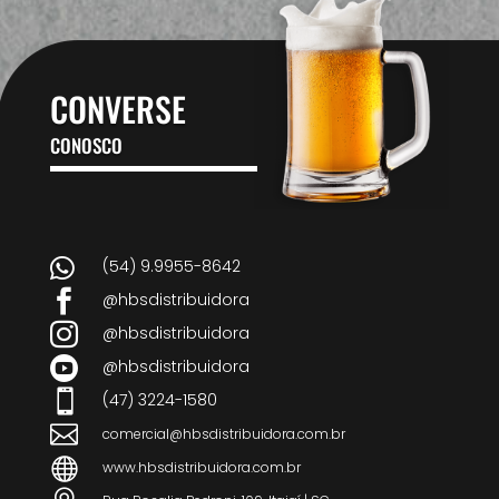
CONVERSE
CONOSCO

(54) 9.9955-8642

@hbsdistribuidora

@hbsdistribuidora

@hbsdistribuidora

(47) 3224-1580

comercial@hbsdistribuidora.com.br

www.hbsdistribuidora.com.br