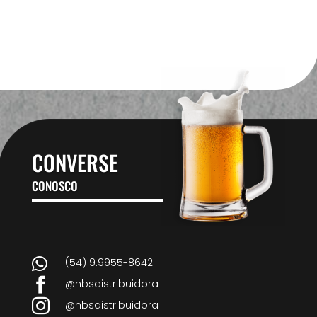
CONVERSE
CONOSCO

(54) 9.9955-8642

@hbsdistribuidora

@hbsdistribuidora