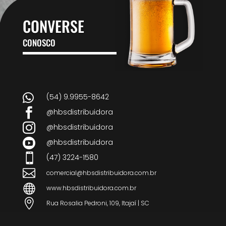
CONVERSE
CONOSCO

(54) 9.9955-8642

@hbsdistribuidora

@hbsdistribuidora

@hbsdistribuidora

(47) 3224-1580

comercial@hbsdistribuidora.com.br

www.hbsdistribuidora.com.br

Rua Rosalia Pedroni, 109, Itajaí | SC