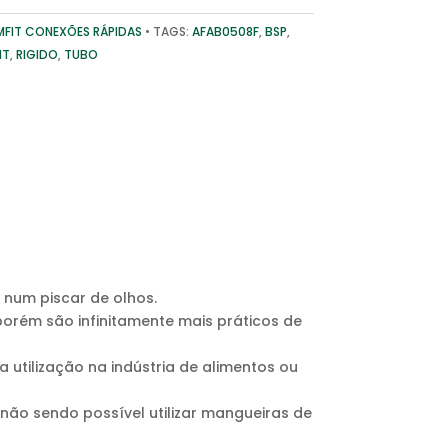
FIT CONEXÕES RÁPIDAS
TAGS:
AFAB0508F
,
BSP
,
IT
,
RIGIDO
,
TUBO
 num piscar de olhos.
porém são infinitamente mais práticos de
 utilização na indústria de alimentos ou
ão sendo possível utilizar mangueiras de