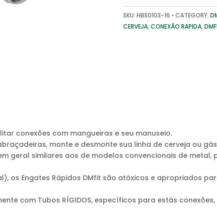
SKU:
HBS0103-16
CATEGORY:
DM
CERVEJA
,
CONEXÃO RAPIDA
,
DMF
cilitar conexões com mangueiras e seu manuseio.
braçadeiras, monte e desmonte sua linha de cerveja ou gás
em geral similares aos de modelos convencionais de metal, 
l), os Engates Rápidos DMfit são atóxicos e apropriados para
nte com Tubos RÍGIDOS, específicos para estás conexões, n