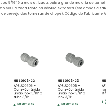
ubo 5/16″ é a mais utilizada, pois a grande maioria de torne
to ser utilizada tanto na válvula extratora (em ambas a sa
de cerveja das torneiras de chope). Código do Fabricante 
HBS0103-22
HBS0103-23
H
APSUC0605 –
APBUC0606 –
AF
Conexão rápida
Conexão rápida
rá
união Inox 5/16″ x
união Inox 3/8″ x
1/
tubo 3/8″
Inox 3/8″
Adicionar no
Adicionar no