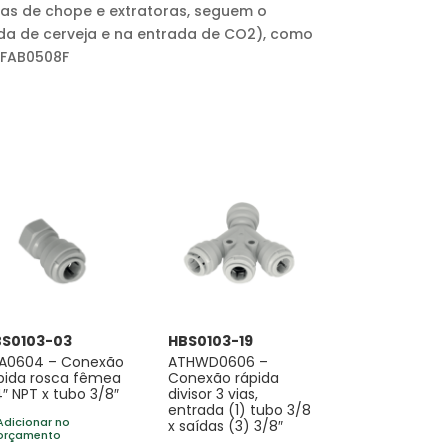
iras de chope e extratoras, seguem o
ída de cerveja e na entrada de CO2), como
AFAB0508F
BS0103-03
HBS0103-19
A0604 – Conexão
ATHWD0606 –
pida rosca fêmea
Conexão rápida
4″ NPT x tubo 3/8″
divisor 3 vias,
entrada (1) tubo 3/8
Adicionar no
x saídas (3) 3/8″
orçamento