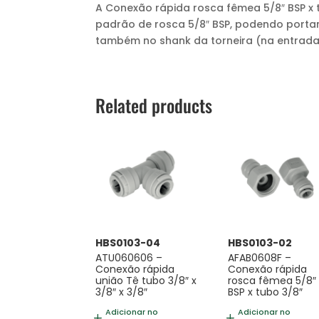
A Conexão rápida rosca fêmea 5/8″ BSP x t
padrão de rosca 5/8″ BSP, podendo portan
também no shank da torneira (na entrada 
Related products
HBS0103-04
HBS0103-02
ATU060606 –
AFAB0608F –
Conexão rápida
Conexão rápida
união Tê tubo 3/8″ x
rosca fêmea 5/8″
3/8″ x 3/8″
BSP x tubo 3/8″
Adicionar no
Adicionar no