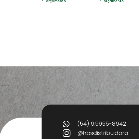
orçamento
orçamento
(54) 9.9955-8642

@hbsdistribuidora
