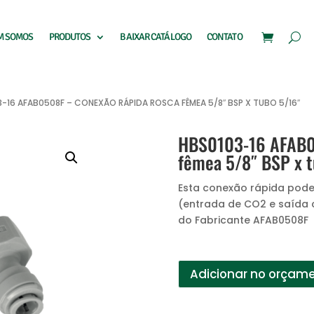
M SOMOS
PRODUTOS
BAIXAR CATÁLOGO
CONTATO
3-16 AFAB0508F – CONEXÃO RÁPIDA ROSCA FÊMEA 5/8″ BSP X TUBO 5/16″
HBS0103-16 AFAB05
fêmea 5/8″ BSP x t
Esta conexão rápida pode 
(entrada de CO2 e saída c
do Fabricante AFAB0508F
Adicionar no orçam