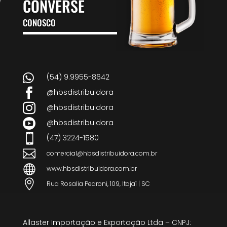
CONVERSE
CONOSCO

(54) 9.9955-8642

@hbsdistribuidora

@hbsdistribuidora

@hbsdistribuidora

(47) 3224-1580

comercial@hbsdistribuidora.com.br

www.hbsdistribuidora.com.br

Rua Rosalia Pedroni, 109, Itajaí | SC
Allaster Importação e Exportação Ltda – CNPJ: