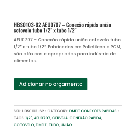
HBS0103-62 AEU0707 – Conexão rápida união
cotovelo tubo 1/2″ x tubo 1/2″
AEU0707 – Conexão rápida união cotovelo tubo
1/2″ x tubo 1/2″. Fabricados em Polietileno e POM,
são atóxicos e apropriados para indústria de
alimentos.
Adicionar no orçamento
SKU:
HBS0103-62
CATEGORY:
DMFIT CONEXÕES RÁPIDAS
TAGS:
1/2"
,
AEU0707
,
CERVEJA
,
CONEXÃO RAPIDA
,
COTOVELO
,
DMFIT
,
TUBO
,
UNIÃO