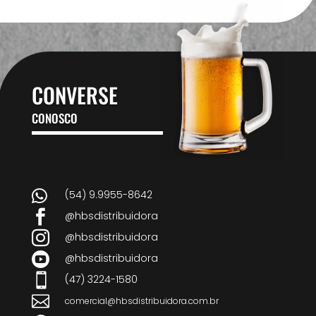
CONVERSE
CONOSCO

(54) 9.9955-8642

@hbsdistribuidora

@hbsdistribuidora

@hbsdistribuidora

(47) 3224-1580

comercial@hbsdistribuidora.com.br