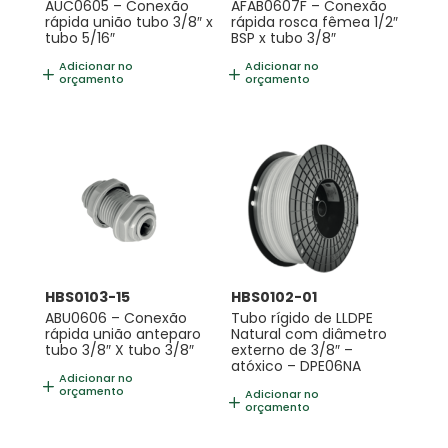
AUC0605 – Conexão
AFAB0607F – Conexão
rápida união tubo 3/8″ x
rápida rosca fêmea 1/2″
tubo 5/16″
BSP x tubo 3/8″
Adicionar no
Adicionar no
orçamento
orçamento
HBS0103-15
HBS0102-01
ABU0606 – Conexão
Tubo rígido de LLDPE
rápida união anteparo
Natural com diâmetro
tubo 3/8″ X tubo 3/8″
externo de 3/8″ –
atóxico – DPE06NA
Adicionar no
orçamento
Adicionar no
orçamento