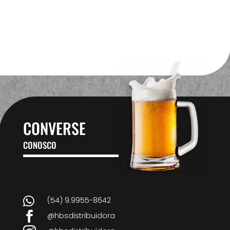
CONVERSE
CONOSCO

(54) 9.9955-8642

@hbsdistribuidora