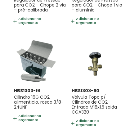
Regulador de Pressão
Regulador de Pressão
para CO2 – Chope 2 via
para CO2 – Chope 1 via
– pré-calibrada
– alumínio
Adicionar no
Adicionar no
orçamento
orçamento
HBS1303-16
HBS1303-50
Cilindro 16G CO2
Válvula Topo p/
alimenticio, rosca 3/8-
Cilindros de CO2,
24UNF
Entrada M18x1,5 saida
CGA320
Adicionar no
orçamento
Adicionar no
orçamento