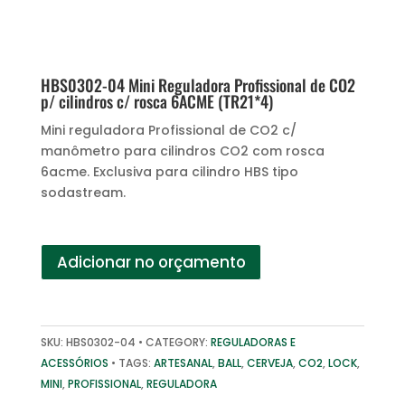
HBS0302-04 Mini Reguladora Profissional de CO2
p/ cilindros c/ rosca 6ACME (TR21*4)
Mini reguladora Profissional de CO2 c/
manômetro para cilindros CO2 com rosca
6acme. Exclusiva para cilindro HBS tipo
sodastream.
Adicionar no orçamento
SKU:
HBS0302-04
CATEGORY:
REGULADORAS E
ACESSÓRIOS
TAGS:
ARTESANAL
,
BALL
,
CERVEJA
,
CO2
,
LOCK
,
MINI
,
PROFISSIONAL
,
REGULADORA