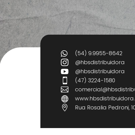
(54) 9.9955-8642

@hbsdistribuidora

@hbsdistribuidora

(47) 3224-1580

comercial@hbsdistrib

www.hbsdistribuidora

Rua Rosalia Pedroni, 109
