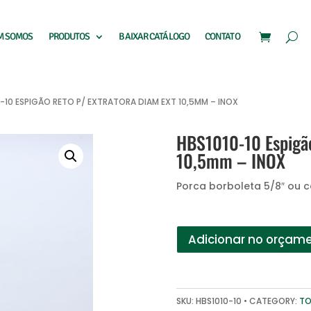
M SOMOS
PRODUTOS
BAIXAR CATÁLOGO
CONTATO
0-10 ESPIGÃO RETO P/ EXTRATORA DIAM EXT 10,5MM – INOX
HBS1010-10 Espigão
10,5mm – INOX
Porca borboleta 5/8″ ou 
Adicionar no orçam
SKU:
HBS1010-10
CATEGORY:
TO