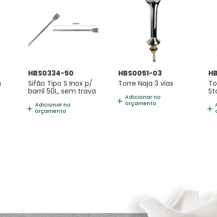
HBS0334-50
HBS0051-03
HB
a
Sifão Tipo S Inox p/
Torre Naja 3 vias
To
barril 50L, sem trava
St
Adicionar no
orçamento
Adicionar no
orçamento