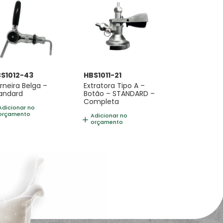
S1012-43
HBS1011-21
rneira Belga –
Extratora Tipo A –
andard
Botão – STANDARD –
Completa
Adicionar no
orçamento
Adicionar no
orçamento