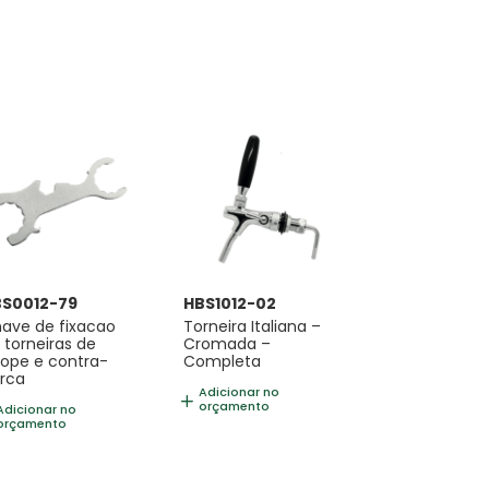
BS0012-79
HBS1012-02
ave de fixacao
Torneira Italiana –
 torneiras de
Cromada –
ope e contra-
Completa
rca
Adicionar no
orçamento
Adicionar no
orçamento