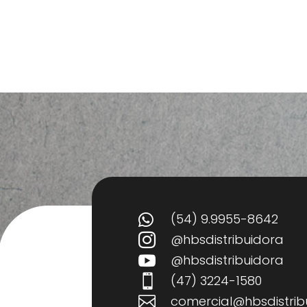
(54) 9.9955-8642

@hbsdistribuidora

@hbsdistribuidora

(47) 3224-1580

comercial@hbsdistrib
