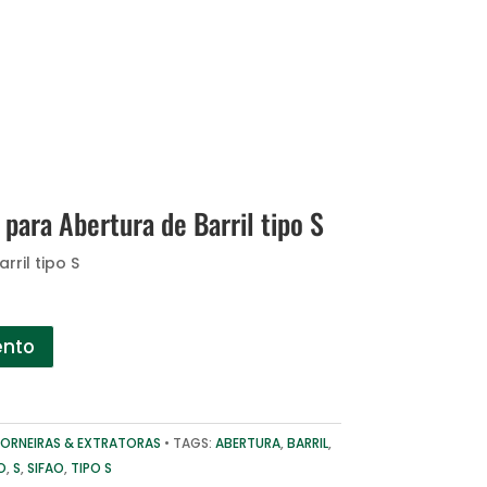
ara Abertura de Barril tipo S
ril tipo S
ento
ORNEIRAS & EXTRATORAS
TAGS:
ABERTURA
,
BARRIL
,
O
,
S
,
SIFAO
,
TIPO S