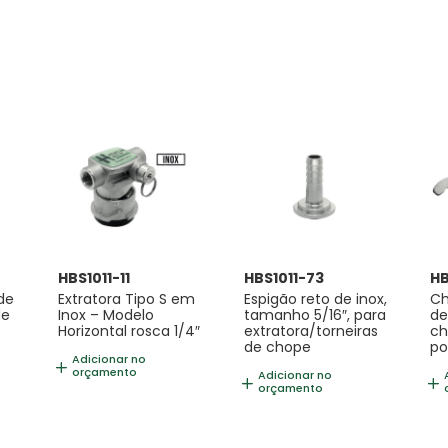
HBS1011-11
HBS1011-73
H
de
Extratora Tipo S em
Espigão reto de inox,
Ch
de
Inox – Modelo
tamanho 5/16″, para
de
Horizontal rosca 1/4″
extratora/torneiras
ch
de chope
po
Adicionar no
orçamento
Adicionar no
orçamento