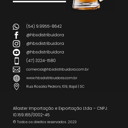

(54) 9.9955-8642

@hbsdistribuidora

@hbsdistribuidora

@hbsdistribuidora

(47) 3224-1580

comercial@hbsdistribuidora.com.br

www.hbsdistribuidora.com.br

Rua Rosalia Pedroni, 109, Itajaí | SC
Allaster Importação e Exportação Ltda – CNPJ:
10.159.165/0002-45
© Todos os direitos reservados. 2023