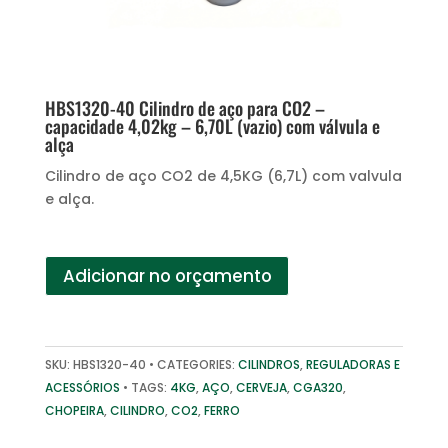
HBS1320-40 Cilindro de aço para CO2 –
capacidade 4,02kg – 6,70L (vazio) com válvula e
alça
Cilindro de aço CO2 de 4,5KG (6,7L) com valvula
e alça.
Adicionar no orçamento
SKU:
HBS1320-40
CATEGORIES:
CILINDROS
,
REGULADORAS E
ACESSÓRIOS
TAGS:
4KG
,
AÇO
,
CERVEJA
,
CGA320
,
CHOPEIRA
,
CILINDRO
,
CO2
,
FERRO