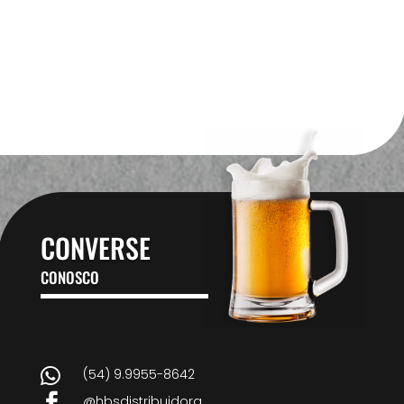
CONVERSE
CONOSCO

(54) 9.9955-8642

@hbsdistribuidora