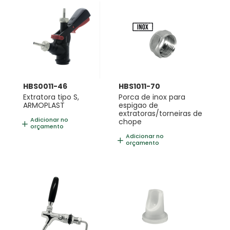
HBS0011-46
HBS1011-70
Extratora tipo S,
Porca de inox para
ARMOPLAST
espigao de
extratoras/torneiras de
Adicionar no
chope
orçamento
Adicionar no
orçamento