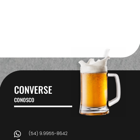
CONVERSE
CONOSCO

(54) 9.9955-8642