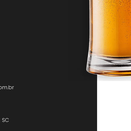
om.br
| SC