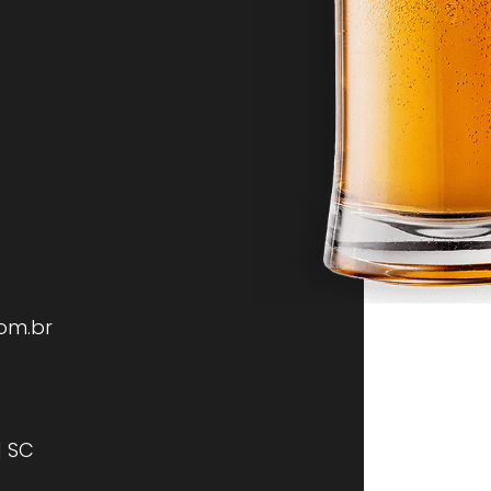
om.br
| SC