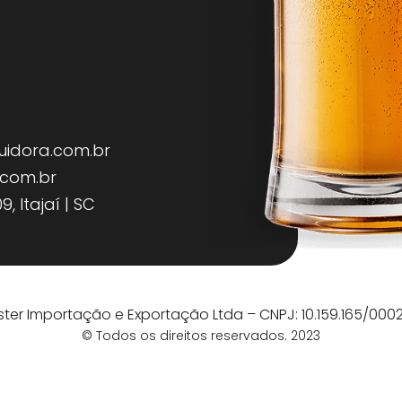
uidora.com.br
.com.br
, Itajaí | SC
aster Importação e Exportação Ltda – CNPJ: 10.159.165/000
© Todos os direitos reservados. 2023