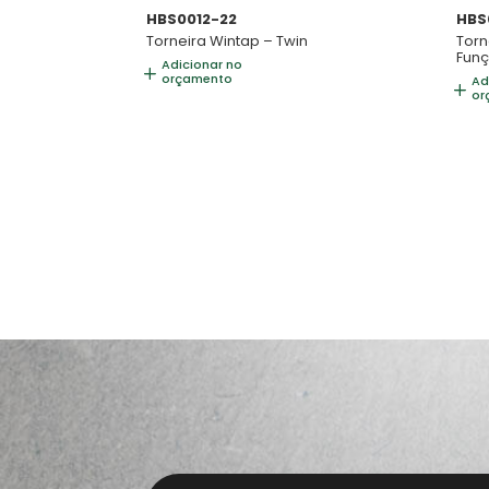
HBS0012-22
HBS
Torneira Wintap – Twin
Torn
Funç
Adicionar no
orçamento
Ad
or