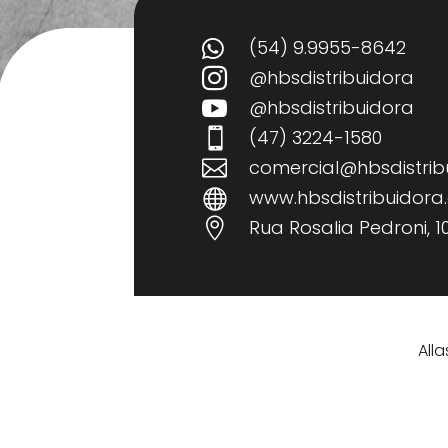
(54) 9.9955-8642

@hbsdistribuidora

@hbsdistribuidora

(47) 3224-1580

comercial@hbsdistrib

www.hbsdistribuidora

Rua Rosalia Pedroni, 109

All