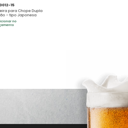
0012-15
eira para Chope Dupla
ão – tipo Japonesa
icionar no
çamento