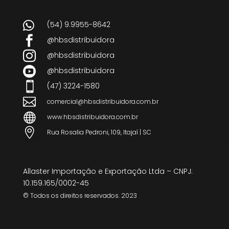

(54) 9.9955-8642

@hbsdistribuidora

@hbsdistribuidora

@hbsdistribuidora

(47) 3224-1580

comercial@hbsdistribuidora.com.br

www.hbsdistribuidora.com.br

Rua Rosalia Pedroni, 109, Itajaí | SC
Allaster Importação e Exportação Ltda – CNPJ:
10.159.165/0002-45
© Todos os direitos reservados. 2023