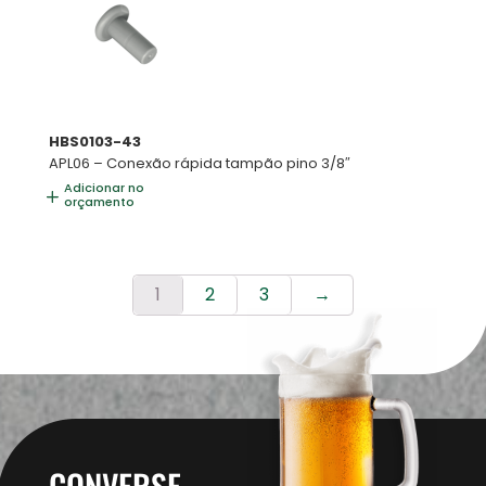
HBS0103-43
APL06 – Conexão rápida tampão pino 3/8″
Adicionar no
orçamento
1
2
3
→
CONVERSE